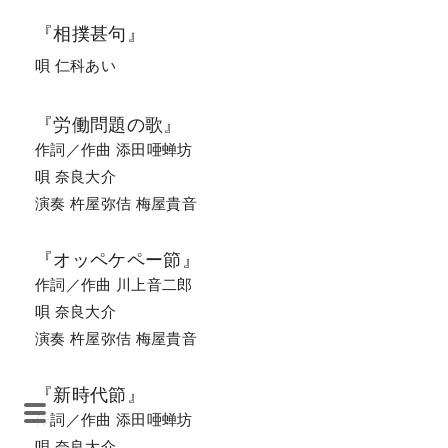
『相撲甚句』
唄 仁科あい
『労働問題の歌』
作詞／作曲 添田唖蝉坊
唄 奈良大介
演奏 杵屋弥佶 梅屋貴音
『オッペケペー節』
作詞／作曲 川上音二郎
唄 奈良大介
演奏 杵屋弥佶 梅屋貴音
『新時代節』
作詞／作曲 添田唖蝉坊
唄 奈良大介