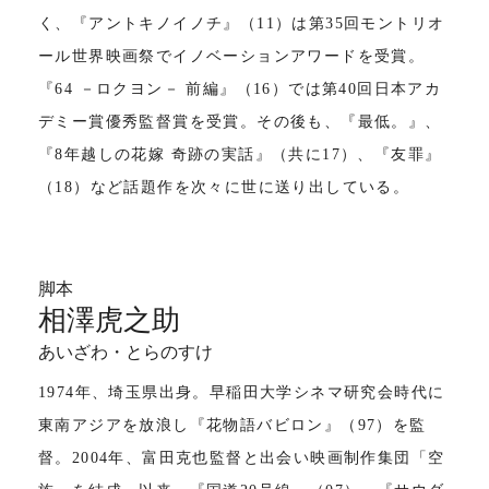
く、『アントキノイノチ』（11）は第35回モントリオ
ール世界映画祭でイノベーションアワードを受賞。
『64 －ロクヨン－ 前編』（16）では第40回日本アカ
デミー賞優秀監督賞を受賞。その後も、『最低。』、
『8年越しの花嫁 奇跡の実話』（共に17）、『友罪』
（18）など話題作を次々に世に送り出している。
脚本
相澤虎之助
あいざわ・とらのすけ
1974年、埼玉県出身。早稲田大学シネマ研究会時代に
東南アジアを放浪し『花物語バビロン』（97）を監
督。2004年、富田克也監督と出会い映画制作集団「空