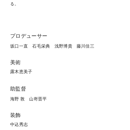
る。
プロデューサー
坂口一直
石毛栄典
浅野博貴
藤川佳三
美術
露木恵美子
助監督
海野 敦
山嵜晋平
装飾
中込秀志