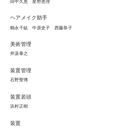
田中久恵
星野恵理
ヘアメイク助手
鶴永千紘
中原史子
西藤恭子
美術管理
井汲泰之
装置管理
石野聖博
装置若頭
浜村正樹
装置