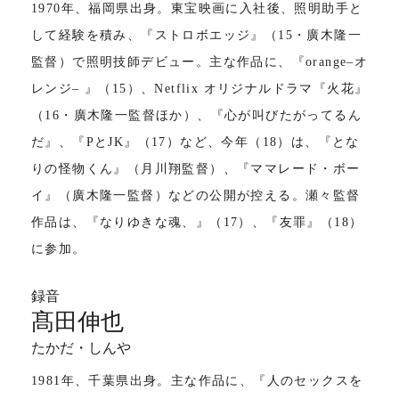
1970年、福岡県出身。東宝映画に入社後、照明助手と
して経験を積み、『ストロボエッジ』（15・廣木隆一
監督）で照明技師デビュー。主な作品に、『orange‒オ
レンジ‒ 』（15）、Netflix オリジナルドラマ『火花』
（16・廣木隆一監督ほか）、『心が叫びたがってるん
だ』、『PとJK』（17）など、今年（18）は、『とな
りの怪物くん』（月川翔監督）、『ママレード・ボー
イ』（廣木隆一監督）などの公開が控える。瀬々監督
作品は、『なりゆきな魂、』（17）、『友罪』（18）
に参加。
録音
髙田伸也
たかだ・しんや
1981年、千葉県出身。主な作品に、『人のセックスを