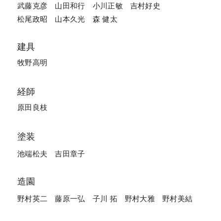
武藤克彦
山田和行
小川正敏
吉村好史
松尾政昭
山本久光
森 健太
建具
牧野高明
経師
原田良枝
塗装
池端松夫
吉田章子
造園
野村英二
藤原一弘
子川 拓
野村大雅
野村美結