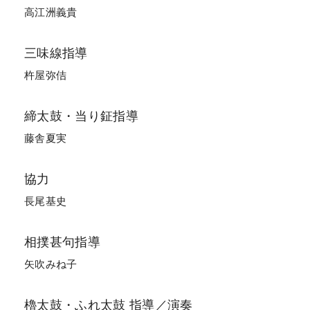
高江洲義貴
三味線指導
杵屋弥佶
締太鼓・当り鉦指導
藤舎夏実
協力
長尾基史
相撲甚句指導
矢吹みね子
櫓太鼓・ふれ太鼓
指導／演奏