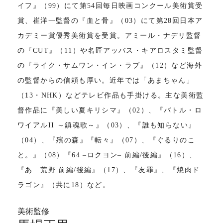
イフ』（99）にて第54回毎日映画コンクール美術賞受
賞、崔洋一監督の『血と骨』（03）にて第28回日本ア
カデミー賞優秀美術賞を受賞。アミール・ナデリ監督
の『CUT』（11）や名匠アッバス・キアロスタミ監督
の『ライク・サムワン・イン・ラブ』（12）など海外
の監督からの信頼も厚い。近年では「あまちゃん」
（13・NHK）などテレビ作品も手掛ける。主な美術監
督作品に『美しい夏キリシマ』（02）、『バトル・ロ
ワイアルII ～鎮魂歌～』（03）、『誰も知らない』
（04）、『殯の森』『転々』（07）、『ぐるりのこ
と。』（08）『64 ‒ロクヨン‒ 前編/後編』（16）、
『あゝ荒野 前編/後編』（17）、『友罪』、『焼肉ド
ラゴン』（共に18）など。
美術監修