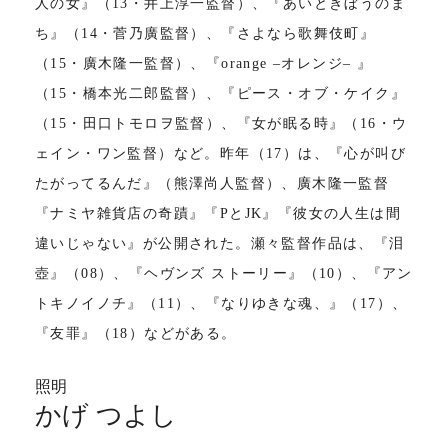
人の女』（13・井上淳一監督）、『あいときぼうのま
ち』（14・菅乃廣監督）、『さよなら歌舞伎町』
（15・廣木隆一監督）、『orange ‒オレンジ‒ 』
（15・橋本光二郎監督）、『ピース・オブ・ケイク』
（15・田口トモロヲ監督）、『女が眠る時』（16・ウ
ェイン・ワン監督）など。昨年（17）は、『心が叫び
たがってるんだ』（熊澤尚人監督）、廣木隆一監督
『ナミヤ雑貨店の奇蹟』『PとJK』『彼女の人生は間
違いじゃない』が公開された。瀬々監督作品は、『泪
壺』（08）、『ヘヴンズ ストーリー』（10）、『アン
トキノイノチ』（11）、『なりゆきな魂、』（17）、
『友罪』（18）などがある。
照明
かげ つよし