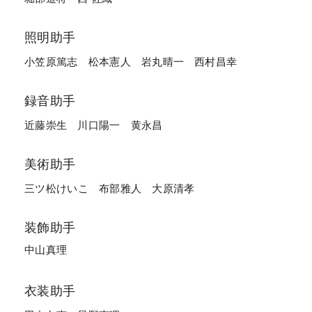
照明助手
小笠原篤志
松本憲人
岩丸晴一
西村昌幸
録音助手
近藤崇生
川口陽一
黄永昌
美術助手
三ツ松けいこ
布部雅人
大原清孝
装飾助手
中山真理
衣装助手