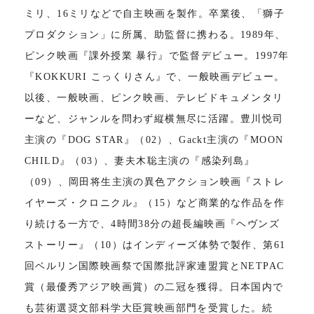
ミリ、16ミリなどで自主映画を製作。卒業後、「獅子
プロダクション」に所属、助監督に携わる。1989年、
ピンク映画『課外授業 暴行』で監督デビュー。1997年
『KOKKURI こっくりさん』で、一般映画デビュー。
以後、一般映画、ピンク映画、テレビドキュメンタリ
ーなど、ジャンルを問わず縦横無尽に活躍。豊川悦司
主演の『DOG STAR』（02）、Gackt主演の『MOON
CHILD』（03）、妻夫木聡主演の『感染列島』
（09）、岡田将生主演の異色アクション映画『ストレ
イヤーズ・クロニクル』（15）など商業的な作品を作
り続ける一方で、4時間38分の超長編映画『ヘヴンズ
ストーリー』（10）はインディーズ体勢で製作、第61
回ベルリン国際映画祭で国際批評家連盟賞とNETPAC
賞（最優秀アジア映画賞）の二冠を獲得。日本国内で
も芸術選奨文部科学大臣賞映画部門を受賞した。続