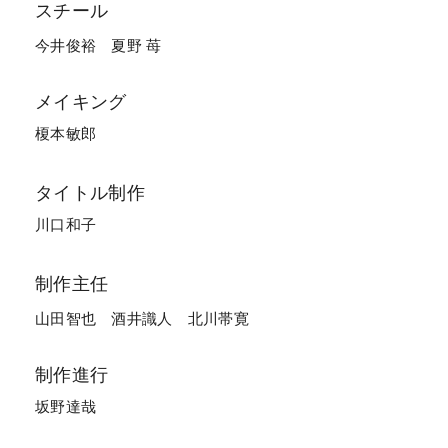
スチール
今井俊裕
夏野 苺
メイキング
榎本敏郎
タイトル制作
川口和子
制作主任
山田智也
酒井識人
北川帯寛
制作進行
坂野達哉