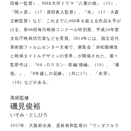
田修一監督）、NHK大河ドラマ『八重の桜』（13）、
『関ヶ原』（17・原田眞人監督）、『光』（17・大森
立嗣監督）など、これまでに400本を超える作品を手が
ける。第66回毎日映画コンクール特別賞、平成24年度
文化庁映画功労賞などを受賞。2014年には、国立近代
美術館フィルムセンター主催で、展覧会「赤松陽構造
と映画タイトルデザインの世界」が開催された。瀬々
監督作は、『64 ‒ロクヨン‒ 前編/後編』（16）、『最
低。』、『8年越しの花嫁』（共に17）、『友罪』
（18）などがある。
美術監修
磯見俊裕
いそみ・としひろ
1957年、大阪府出身。是枝裕和監督の『ワンダフルラ