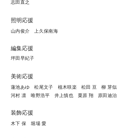
志田直之
照明応援
山内俊介
上久保南海
編集応援
坪田早紀子
美術応援
蓮池あゆ
松尾文子
植木咲楽
松田 亘
柳 芽似
河村 凛
唯野浩平
井上慎也
栗原 翔
原田迪治
装飾応援
木下 保
堀場 愛