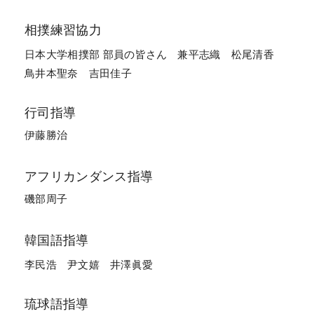
相撲練習協力
日本大学相撲部 部員の皆さん
兼平志織
松尾清香
鳥井本聖奈
吉田佳子
行司指導
伊藤勝治
アフリカンダンス指導
磯部周子
韓国語指導
李民浩
尹文嬉
井澤眞愛
琉球語指導