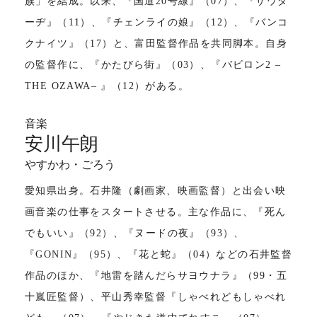
族」を結成。以来、『国道20号線』（07）、『サウダ
ーヂ』（11）、『チェンライの娘』（12）、『バンコ
クナイツ』（17）と、富田監督作品を共同脚本。自身
の監督作に、『かたびら街』（03）、『バビロン2 ‒
THE OZAWA‒ 』（12）がある。
音楽
安川午朗
やすかわ・ごろう
愛知県出身。石井隆（劇画家、映画監督）と出会い映
画音楽の仕事をスタートさせる。主な作品に、『死ん
でもいい』（92）、『ヌードの夜』（93）、
『GONIN』（95）、『花と蛇』（04）などの石井監督
作品のほか、『地雷を踏んだらサヨウナラ』（99・五
十嵐匠監督）、平山秀幸監督『しゃべれどもしゃべれ