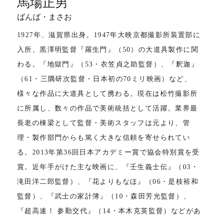
馬場正男
ばんば・まさお
1927年、滋賀県出身。1947年大映京都撮影所装置部に
入所、黒澤明監督『羅生門』（50）の大道具製作に関
わる。『地獄門』（53・衣笠貞之助監督）、『釈迦』
（61・三隅研次監督・日本初の70ミリ映画）など、
様々な作品に大道具として携わる。現在は松竹撮影所
に所属し、数々の作品で美術統括として活躍。業界最
長老の棟梁として監督・美術スタッフは元より、管
理・製作部門からも篤く大きな信頼を寄せられてい
る。2013年第36回日本アカデミー賞で協会特別賞を受
賞。近年手がけた主な映画に、『壬生義士伝』（03・
滝田洋二郎監督）、『花よりもなほ』（06・是枝裕和
監督）、『武士の家計簿』（10・森田芳光監督）、
『超高速！ 参勤交代』（14・本木克英監督）などがあ