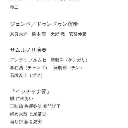
琴二
ジェンベ／ドゥンドゥン演奏
奈良大介
橋本 肇
天野 徹
安富伸宏
サムルノリ演奏
アンデミ ノルムセ
康明洙（ケンガリ）
李在浩（チャンゴ）
河明樹（チン）
石坂亥士（プク）
『イッチャナ節』
唄 仁科あい
三味線 杵屋弥佶 嘉門洋子
締め太鼓 長尾基史
当り鉦 藤舎夏実