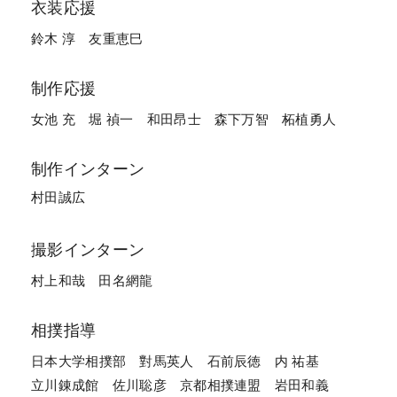
衣装応援
鈴木 淳
友重恵巳
制作応援
女池 充
堀 禎一
和田昂士
森下万智
柘植勇人
制作インターン
村田誠広
撮影インターン
村上和哉
田名網龍
相撲指導
日本大学相撲部
對馬英人
石前辰徳
内 祐基
立川錬成館
佐川聡彦
京都相撲連盟
岩田和義