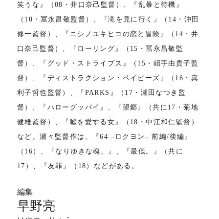
笑うな』（08・井口奈己監督）、『乱暴と待機』
（10・冨永昌敬監督）、『滝を見に行く』（14・沖田
修一監督）、『ニシノユキヒコの恋と冒険』（14・井
口奈己監督）、『ローリング』（15・冨永昌敬監
督）、『グッド・ストライプス』（15・岨手由貴子監
督）、『ディストラクション・ベイビーズ』（16・真
利子哲也監督）、『PARKS』（17・瀬田なつき監
督）、『ハローグッバイ』、『望郷』（共に17・菊地
健雄監督）、『嘘を愛する女』（18・中江和仁監督）
など。瀬々監督作は、『64 ‒ロクヨン‒ 前編/後編』
（16）、『なりゆきな魂、』、『最低。』（共に
17）、『友罪』（18）などがある。
編集
早野亮