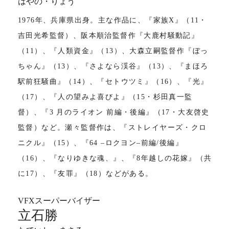
はやの・りょう
1976年、兵庫県出身。主な作品に、『家族X』（11・
吉田光希監督）、阪本順治監督作『大鹿村騒動記』
（11）、『人類資金』（13）、大森立嗣監督作『ぼっ
ちゃん』（13）、『さよなら渓谷』（13）、『まほろ
駅前狂騒曲』（14）、『セトウツミ』（16）、『光』
（17）、『人の望みよ喜びよ』（15・杉田真一監
督）、『3 月のライオン 前編・後編』（17・大友啓史
監督）など。瀬々監督作は、『ストレイヤーズ・クロ
ニクル』（15）、『64 ‒ロクヨン‒前編/後編』
（16）、『なりゆきな魂、』、『8年越しの花嫁』（共
に17）、『友罪』（18）などがある。
VFXスーパーバイザー
立石勝