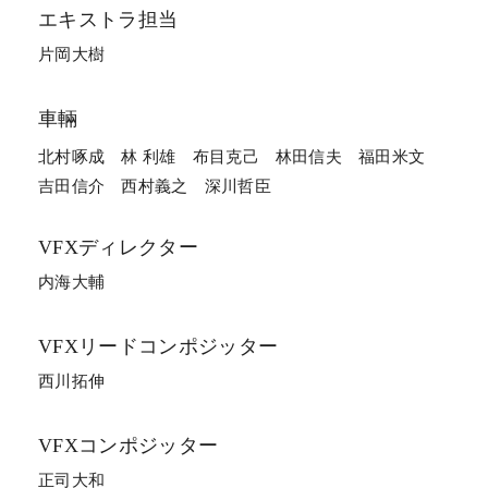
エキストラ担当
片岡大樹
車輛
北村啄成
林 利雄
布目克己
林田信夫
福田米文
吉田信介
西村義之
深川哲臣
VFXディレクター
内海大輔
VFX
リードコンポジッター
西川拓伸
VFXコンポジッター
正司大和