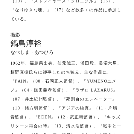
（10）、『ストレイヤーズ・クロニクル』（15）、
『なりゆきな魂、』（17）など数多くの作品に参加し
ている。
撮影
鍋島淳裕
なべしま・あつひろ
1962年、福島県出身。仙元誠三、浜田毅、長沼六男、
栢野直樹氏らに師事したのち独立。主な作品に、
『PAIN』（00・石岡正人監督）、『YUMENOユメ
ノ』（04・鎌田義孝監督）、『ラザロ LAZARUS』
（07・井土紀州監督）、『死刑台のエレベーター』
（10・緒方明監督）、『アジアの純真』（11・片嶋一
貴監督）、『EDEN』（12・武正晴監督）、『キッズ
リターン再会の時』（13、清水浩監督）、『戦争と一