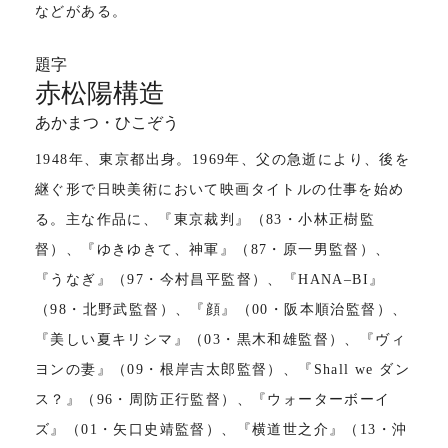
などがある。
題字
赤松陽構造
あかまつ・ひこぞう
1948年、東京都出身。1969年、父の急逝により、後を
継ぐ形で日映美術において映画タイトルの仕事を始め
る。主な作品に、『東京裁判』（83・小林正樹監
督）、『ゆきゆきて、神軍』（87・原一男監督）、
『うなぎ』（97・今村昌平監督）、『HANA‒BI』
（98・北野武監督）、『顔』（00・阪本順治監督）、
『美しい夏キリシマ』（03・黒木和雄監督）、『ヴィ
ヨンの妻』（09・根岸吉太郎監督）、『Shall we ダン
ス？』（96・周防正行監督）、『ウォーターボーイ
ズ』（01・矢口史靖監督）、『横道世之介』（13・沖