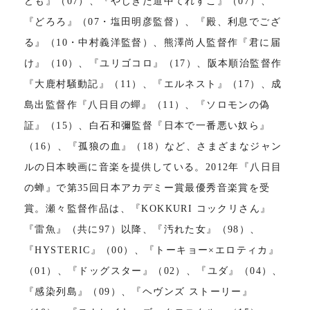
ども』（07）、『やじきた道中てれすこ』（07）、
『どろろ』（07・塩田明彦監督）、『殿、利息でござ
る』（10・中村義洋監督）、熊澤尚人監督作『君に届
け』（10）、『ユリゴコロ』（17）、阪本順治監督作
『大鹿村騒動記』（11）、『エルネスト』（17）、成
島出監督作『八日目の蟬』（11）、『ソロモンの偽
証』（15）、白石和彌監督『日本で一番悪い奴ら』
（16）、『孤狼の血』（18）など、さまざまなジャン
ルの日本映画に音楽を提供している。2012年『八日目
の蝉』で第35回日本アカデミー賞最優秀音楽賞を受
賞。瀬々監督作品は、『KOKKURI コックリさん』
『雷魚』（共に97）以降、『汚れた女』（98）、
『HYSTERIC』（00）、『トーキョー×エロティカ』
（01）、『ドッグスター』（02）、『ユダ』（04）、
『感染列島』（09）、『ヘヴンズ ストーリー』