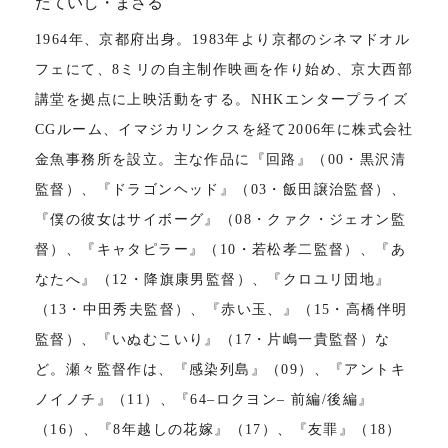
たていし・まさる
1964年、京都府出身。1983年より京都のシネマドオル
フェにて、8ミリの自主制作映画を作り始め、京大西部
講堂を拠点に上映活動をする。NHKエンタープライズ
CGルーム、イマジカリンクスを経て2006年に株式会社
金魚事務所を設立。主な作品に『回路』（00・黒沢清
監督）、『ドラゴンヘッド』（03・飯田譲治監督）、
『僕の彼女はサイボーグ』（08・クァク・ジェオン監
督）、『キャタピラー』（10・若松孝二監督）、『あ
なたへ』（12・降旗康男監督）、『クロユリ団地』
（13・中田秀夫監督）、『赤い玉、』（15・高橋伴明
監督）、『いぬむこいり』（17・片嶋一貴監督）な
ど。瀬々監督作は、『感染列島』（09）、『アントキ
ノイノチ』（11）、『64‒ロクヨン‒ 前編/後編』
（16）、『8年越しの花嫁』（17）、『友罪』（18）